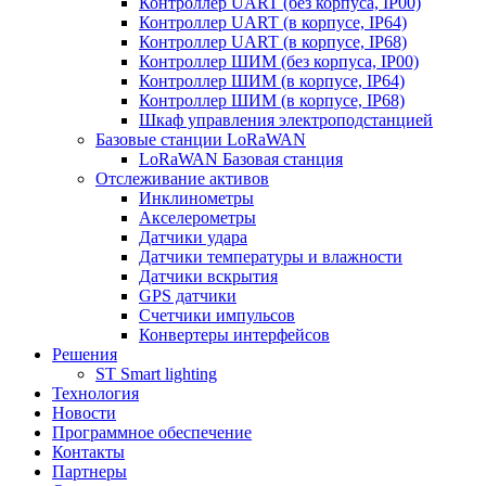
Контроллер UART (без корпуса, IP00)
Контроллер UART (в корпусе, IP64)
Контроллер UART (в корпусе, IP68)
Контроллер ШИМ (без корпуса, IP00)
Контроллер ШИМ (в корпусе, IP64)
Контроллер ШИМ (в корпусе, IP68)
Шкаф управления электроподстанцией
Базовые станции LoRaWAN
LoRaWAN Базовая станция
Отслеживание активов
Инклинометры
Акселерометры
Датчики удара
Датчики температуры и влажности
Датчики вскрытия
GPS датчики
Счетчики импульсов
Конвертеры интерфейсов
Решения
ST Smart lighting
Технология
Новости
Программное обеспечение
Контакты
Партнеры