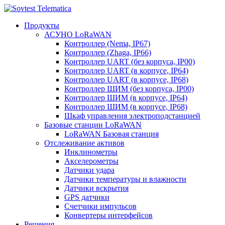
Продукты
АСУНО LoRaWAN
Контроллер (Nema, IP67)
Контроллер (Zhaga, IP66)
Контроллер UART (без корпуса, IP00)
Контроллер UART (в корпусе, IP64)
Контроллер UART (в корпусе, IP68)
Контроллер ШИМ (без корпуса, IP00)
Контроллер ШИМ (в корпусе, IP64)
Контроллер ШИМ (в корпусе, IP68)
Шкаф управления электроподстанцией
Базовые станции LoRaWAN
LoRaWAN Базовая станция
Отслеживание активов
Инклинометры
Акселерометры
Датчики удара
Датчики температуры и влажности
Датчики вскрытия
GPS датчики
Счетчики импульсов
Конвертеры интерфейсов
Решения