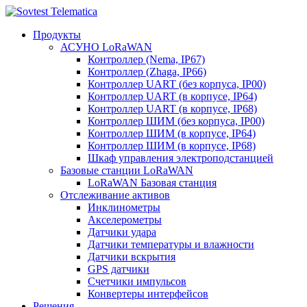
Продукты
АСУНО LoRaWAN
Контроллер (Nema, IP67)
Контроллер (Zhaga, IP66)
Контроллер UART (без корпуса, IP00)
Контроллер UART (в корпусе, IP64)
Контроллер UART (в корпусе, IP68)
Контроллер ШИМ (без корпуса, IP00)
Контроллер ШИМ (в корпусе, IP64)
Контроллер ШИМ (в корпусе, IP68)
Шкаф управления электроподстанцией
Базовые станции LoRaWAN
LoRaWAN Базовая станция
Отслеживание активов
Инклинометры
Акселерометры
Датчики удара
Датчики температуры и влажности
Датчики вскрытия
GPS датчики
Счетчики импульсов
Конвертеры интерфейсов
Решения